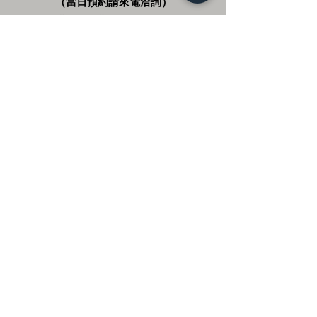
（當日預約請來電洽詢）
星期一至星期五 09:30 - 22:00
星期六及星期日
09:30 - 24:00
立即預約
灰象
​ 場館