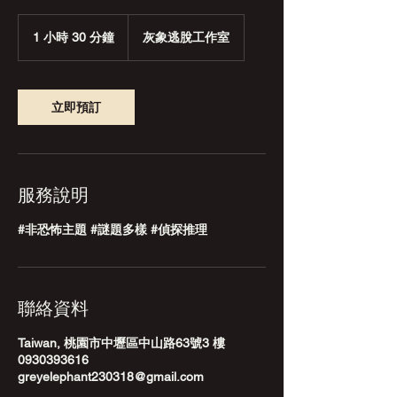
1 小時 30 分鐘
1
灰象逃脫工作室
小
3
0
分
立即預訂
鐘
服務說明
#非恐怖主題 #謎題多樣 #偵探推理
聯絡資料
Taiwan, 桃園市中壢區中山路63號3 樓
0930393616
greyelephant230318@gmail.com